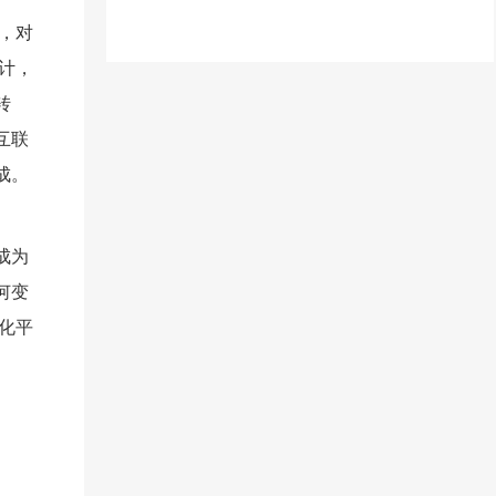
，对
计，
转
互联
成。
成为
何变
化平