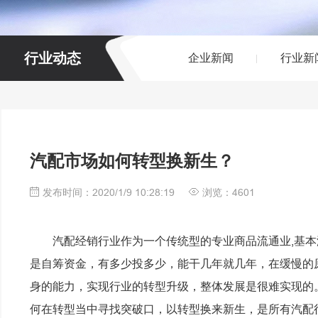
行业动态
企业新闻
行业新
汽配市场如何转型换新生？
发布时间：2020/1/9 10:28:19
浏览：4601
汽配经销行业作为一个传统型的专业商品流通业,基本
是自筹资金，有多少投多少，能干几年就几年，在缓慢的
身的能力，实现行业的转型升级，整体发展是很难实现的
何在转型当中寻找突破口，以转型换来新生，是所有汽配