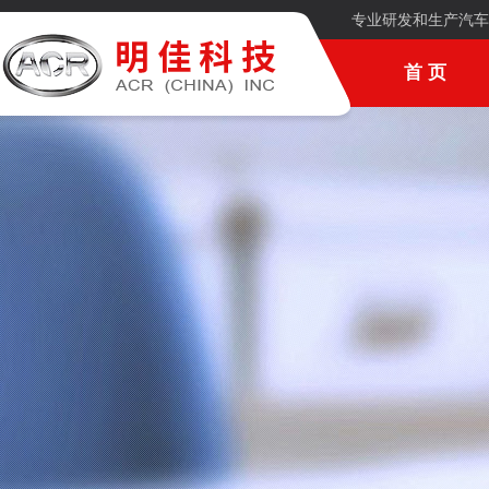
专业研发和生产汽车
首 页