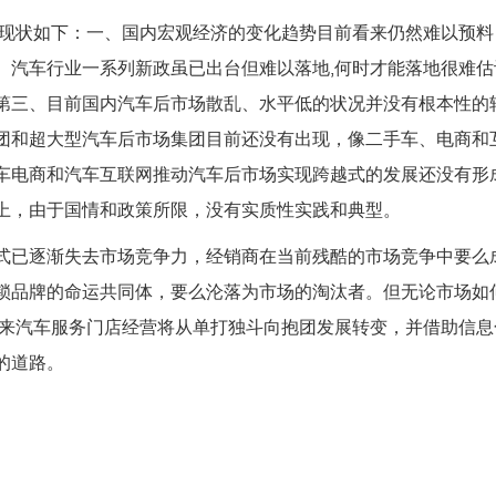
现状如下：一、国内宏观经济的变化趋势目前看来仍然难以预料
、汽车行业一系列新政虽已出台但难以落地,何时才能落地很难估
第三、目前国内汽车后市场散乱、水平低的状况并没有根本性的
团和超大型汽车后市场集团目前还没有出现，像二手车、电商和
车电商和汽车互联网推动汽车后市场实现跨越式的发展还没有形
上，由于国情和政策所限，没有实质性实践和典型。
已逐渐失去市场竞争力，经销商在当前残酷的市场竞争中要么
锁品牌的命运共同体，要么沦落为市场的淘汰者。但无论市场如
未来汽车服务门店经营将从单打独斗向抱团发展转变，并借助信息
的道路。