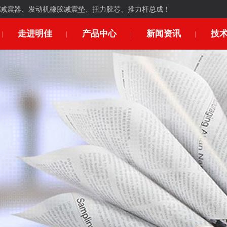
减震器、发动机橡胶减震垫、扭力胶芯、推力杆总成！
走进明佳
产品中心
新闻资讯
技