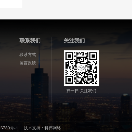
联系我们
关注我们
联系方式
留言反馈
扫一扫 关注我们
6780号-1
技术支持：
科伟网络