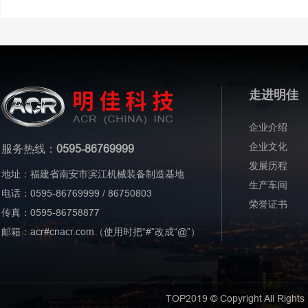
走进明佳
企业介绍
企业文化
服务热线：
0595-86769999
发展历程
地址：福建省南安市滨江机械装备制造基地
生产车间
电话：0595-86769999 / 86750803
荣誉证书
传真：0595-86758877
邮箱：acr#cnacr.com（使用时把“#”改成“@”）
TOP
2019 © Copyright Al