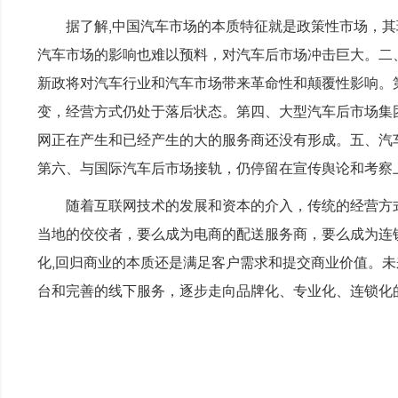
据了解,中国汽车市场的本质特征就是政策性市场，其
汽车市场的影响也难以预料，对汽车后市场冲击巨大。二
新政将对汽车行业和汽车市场带来革命性和颠覆性影响。
变，经营方式仍处于落后状态。第四、大型汽车后市场集
网正在产生和已经产生的大的服务商还没有形成。五、汽
第六、与国际汽车后市场接轨，仍停留在宣传舆论和考察
随着互联网技术的发展和资本的介入，传统的经营方式
当地的佼佼者，要么成为电商的配送服务商，要么成为连
化,回归商业的本质还是满足客户需求和提交商业价值。
台和完善的线下服务，逐步走向品牌化、专业化、连锁化