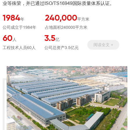
业等殊荣，并已通过ISO/TS16949国际质量体系认证。
1984
240,000
年
平方米
公司成立于1984年
占地面积240000平方米
60
3.5
人
亿
阅读全文 +
工程技术人员60人
公司总资产3.5亿元