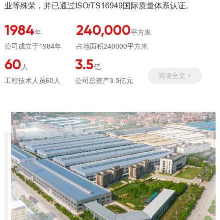
业等殊荣，并已通过ISO/TS16949国际质量体系认证。
1984
240,000
年
平方米
公司成立于1984年
占地面积240000平方米
60
3.5
人
亿
阅读全文 +
工程技术人员60人
公司总资产3.5亿元